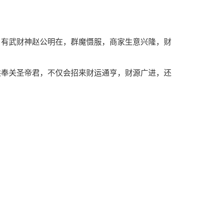
。有武财神赵公明在，群魔慑服，商家生意兴隆，财
供奉关圣帝君，不仅会招来财运通亨，财源广进，还