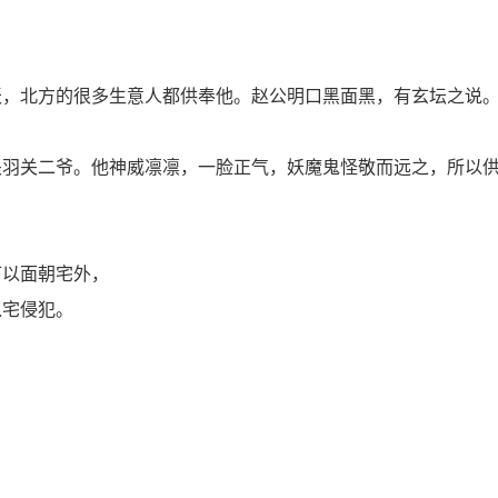
妖，北方的很多生意人都供奉他。赵公明口黑面黑，有玄坛之说
关羽关二爷。他神威凛凛，一脸正气，妖魔鬼怪敬而远之，所以
可以面朝宅外，
入宅侵犯。
。