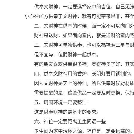
供奉文财神，一定要选择家中的吉位。自己无
小心在凶方供奉了文财神，就有可能带来是非，甚
二、文财神在供奉的时候，面一定不可以向门
财神是送财，如果面向室内，就是送财给室内
三、文财神可单独供奉，也可以福禄寿三星与
但不宜与二位武财神一起供奉。
有的朋友喜欢供奉很多神，觉得神多了好，其
四、供奉文财神用的香炉、长明灯要用铜制的
因为文财神是天上的神仙，所以供奉时候对材
需要提醒的是，这些供品一定要及时更换，保
五、周围环境一定要整洁
这是供奉财神的最基本的要求。
六、神位一定要距离卫生间远一些
卫生间为家中污秽之源，神位是一定要远离的