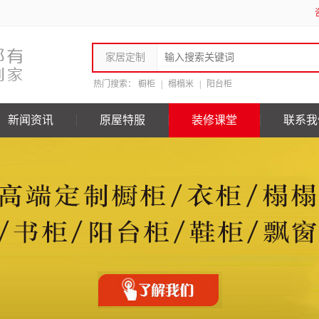
家居定制
热门搜索：
橱柜
|
榻榻米
|
阳台柜
新闻资讯
原屋特服
装修课堂
联系我