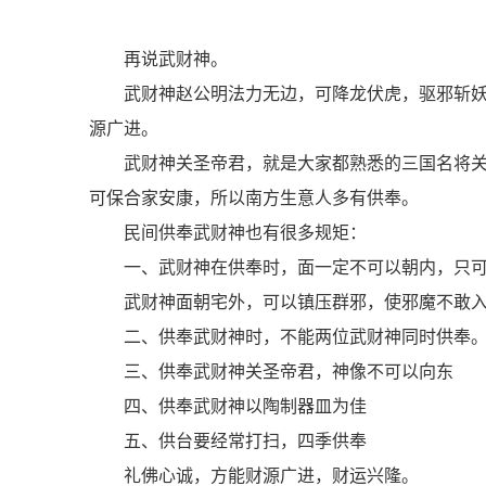
再说武财神。
武财神赵公明法力无边，可降龙伏虎，驱邪斩
源广进。
武财神关圣帝君，就是大家都熟悉的三国名将
可保合家安康，所以南方生意人多有供奉。
民间供奉武财神也有很多规矩：
一、武财神在供奉时，面一定不可以朝内，只
武财神面朝宅外，可以镇压群邪，使邪魔不敢
二、供奉武财神时，不能两位武财神同时供奉
三、供奉武财神关圣帝君，神像不可以向东
四、供奉武财神以陶制器皿为佳
五、供台要经常打扫，四季供奉
礼佛心诚，方能财源广进，财运兴隆。