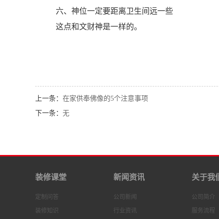
六、神位一定要距离卫生间远一些
这点和文财神是一样的。
上一条：
在家供奉佛像的5个注意事项
下一条：
无
装修课堂
新闻资讯
关于我
定制问答
公司新闻
公司简介
装修知识
行业资讯
服务流程