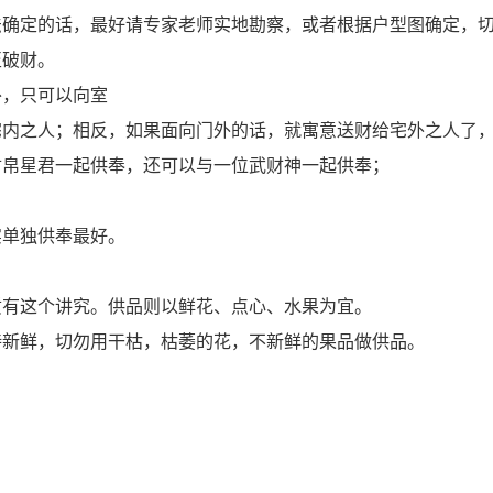
法确定的话，最好请专家老师实地勘察，或者根据户型图确定，
至破财。
外，只可以向室
宅内之人；相反，如果面向门外的话，就寓意送财给宅外之人了
财帛星君一起供奉，还可以与一位武财神一起供奉；
实单独供奉最好。
。
质有这个讲究。供品则以鲜花、点心、水果为宜。
持新鲜，切勿用干枯，枯萎的花，不新鲜的果品做供品。
。