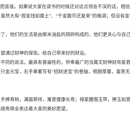
海而皆准。如果说大家在读书的时候还对这点领会不深的话，相
，虽然大有“视金钱如粪土”、“千金散尽还复来”的格调；但没
些了，他们的生活是由柴米油盐的琐碎构成的，他们更关心与自
希望通过财神的保佑，给自己带来好的财运。
少不同的说法。最具有普遍性的，供奉最广的当属文财神财帛星
只金元宝，右手拿着写有“招财进宝”的卷轴，相貌厚重，富贵
星手捧寿桃，满面慈祥，寓意健康长寿；禄星腰围玉带，捧玉如
福禄寿俱全表达着大家的美好愿望。