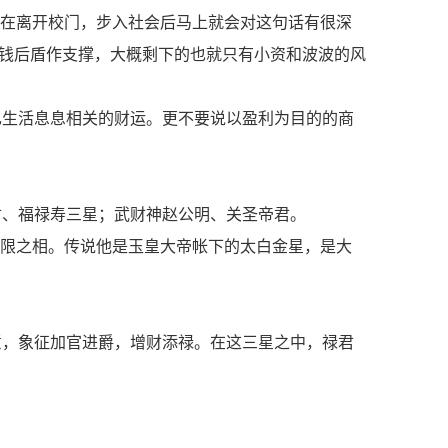
信在离开校门，步入社会后马上就会对这句话有很深
有金钱后盾作支撑，大概剩下的也就只有小资和波波的风
己生活息息相关的财运。更不要说以盈利为目的的商
君、福禄寿三星；武财神赵公明、关圣帝君。
无限之相。传说他是玉皇大帝帐下的太白金星，是大
意，象征加官进爵，增财添禄。在这三星之中，禄君