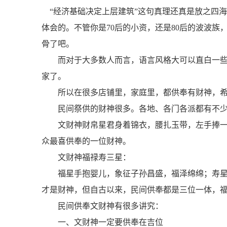
“经济基础决定上层建筑”这句真理还真是放之四
体会的。不管你是70后的小资，还是80后的波波族
骨了吧。
而对于大多数人而言，语言风格大可以直白一
家了。
所以在很多店铺里，家庭里，都供奉有财神，
民间祭供的财神很多。各地、各门各派都有不
文财神财帛星君身着锦衣，腰扎玉带，左手捧一
众最喜供奉的一位财神。
文财神福禄寿三星：
福星手抱婴儿，象征子孙昌盛，福泽绵绵；寿
才是财神，但自古以来，民间供奉都是三位一体，
民间供奉文财神有很多讲究：
一、文财神一定要供奉在吉位